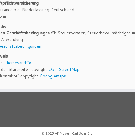
tpflichtversicherung
surance plc, Niederlassung Deutschland
onn
 die
nen Geschäftsbedingungen
für Steuerberater, Steuerbevollmächtigte u
8 Anwendung.
 Geschäftsbedingungen
weis
on
ThemesandCo
 der Startseite copyright
OpenStreetMap
“Kontakte” copyright
Goooglemaps
·
© 2025
AF Mayer
·
Carl Schmöle
·