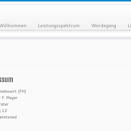
Willkommen
Leistungsspektrum
Werdegang
L
ssum
riebswirt (FH)
 F. Mayer
rater
g 12
retsried