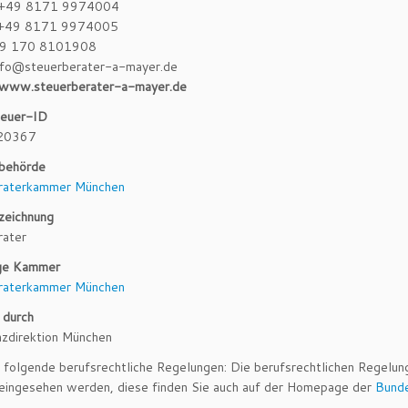
: +49 8171 9974004
: +49 8171 9974005
49 170 8101908
info@steuerberater-a-mayer.de
www.steuerberater-a-mayer.de
euer-ID
20367
sbehörde
raterkammer München
zeichnung
rater
ge Kammer
raterkammer München
 durch
nzdirektion München
 folgende berufsrechtliche Regelungen: Die berufsrechtlichen Regelu
eingesehen werden, diese finden Sie auch auf der Homepage der
Bund