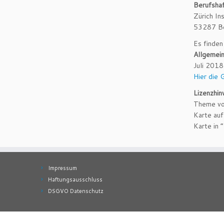
Berufshaf
Zürich In
53287 B
Es finden
Allgemei
Juli 201
Hier die
Lizenzhin
Theme v
Karte auf
Karte in 
Impressum
Haftungsausschluss
DSGVO Datenschutz