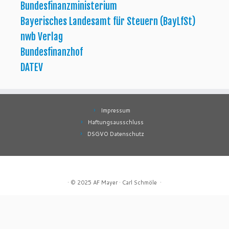
Bundesfinanzministerium
Bayerisches Landesamt für Steuern (BayLfSt)
nwb Verlag
Bundesfinanzhof
DATEV
Impressum
Haftungsausschluss
DSGVO Datenschutz
·
© 2025
AF Mayer
·
Carl Schmöle
·